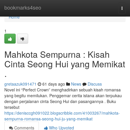
Home
bookmarks4seo
Togg
navi
Home
1
Mahkota Sempurna : Kisah
Cinta Seong Hui yang Memikat
.
gretaazuk091471
61 days ago
News
Discuss
Novel ini “Perfect Crown” menghadirkan sebuah kisah romansa
yang begitu memilukan. Penggemar cerita istana akan terpukau
dengan perjalanan cinta Seong Hui dan pasangannya . Buku
tersebut
https://denisccgh091022.blogscribble.com/41003267/mahkota-
sempurna-romansa-seong-hui-ju-yang-memikat
Comments
Who Upvoted