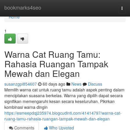
Home
bookmarks4seo
Togg
navi
Home
1
Warna Cat Ruang Tamu:
Rahasia Ruangan Tampak
Mewah dan Elegan
susanzgpi854607
60 days ago
News
Discuss
Memilih warna cat untuk ruang tamu adalah aspek penting dalam
menciptakan suasana berkelas. Warna yang dipilih dapat secara
signifikan memengaruhi kesan secara keseluruhan. Pikirkan
kombinasi warna dingin
https://esmeepdqj235974.blogcudinti.com/41414797/warna-cat-
ruang-tamu-rahasia-ruangan-tampak-mewah-dan-elegan
Comments
Who Upvoted