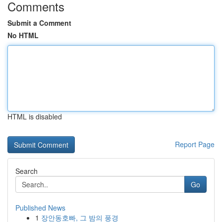
Comments
Submit a Comment
No HTML
HTML is disabled
Report Page
Search
Go
Published News
1
장안동호빠, 그 밤의 풍경