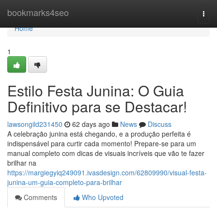
Home
bookmarks4seo
Togg
navi
Home
1
Estilo Festa Junina: O Guia
Definitivo para se Destacar!
lawsongild231450
62 days ago
News
Discuss
A celebração junina está chegando, e a produção perfeita é
indispensável para curtir cada momento! Prepare-se para um
manual completo com dicas de visuais incríveis que vão te fazer
brilhar na
https://margiegyiq249091.ivasdesign.com/62809990/visual-festa-
junina-um-guia-completo-para-brilhar
Comments
Who Upvoted