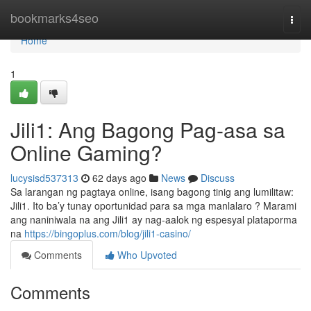
Home
bookmarks4seo
Togg
navi
Home
1
Jili1: Ang Bagong Pag-asa sa
Online Gaming?
lucysisd537313
62 days ago
News
Discuss
Sa larangan ng pagtaya online, isang bagong tinig ang lumilitaw:
Jili1. Ito ba’y tunay oportunidad para sa mga manlalaro ? Marami
ang naniniwala na ang Jili1 ay nag-aalok ng espesyal plataporma
na
https://bingoplus.com/blog/jili1-casino/
Comments
Who Upvoted
Comments