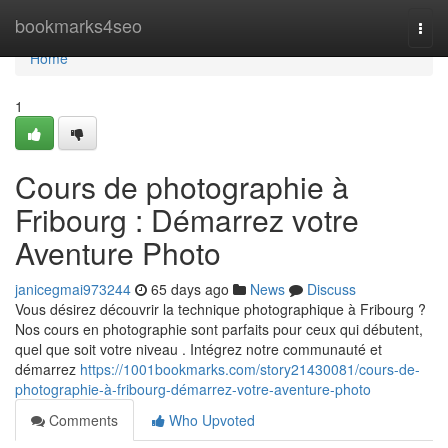
Home
bookmarks4seo
Togg
navi
Home
1
Cours de photographie à
Fribourg : Démarrez votre
Aventure Photo
janicegmai973244
65 days ago
News
Discuss
Vous désirez découvrir la technique photographique à Fribourg ?
Nos cours en photographie sont parfaits pour ceux qui débutent,
quel que soit votre niveau . Intégrez notre communauté et
démarrez
https://1001bookmarks.com/story21430081/cours-de-
photographie-à-fribourg-démarrez-votre-aventure-photo
Comments
Who Upvoted