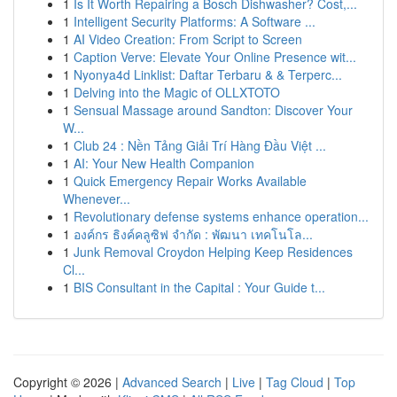
1
Is It Worth Repairing a Bosch Dishwasher? Cost,...
1
Intelligent Security Platforms: A Software ...
1
AI Video Creation: From Script to Screen
1
Caption Verve: Elevate Your Online Presence wit...
1
Nyonya4d Linklist: Daftar Terbaru & & Terperc...
1
Delving into the Magic of OLLXTOTO
1
Sensual Massage around Sandton: Discover Your
W...
1
Club 24 : Nền Tảng Giải Trí Hàng Đầu Việt ...
1
AI: Your New Health Companion
1
Quick Emergency Repair Works Available
Whenever...
1
Revolutionary defense systems enhance operation...
1
องค์กร ธิงค์คลูซิฟ จำกัด : พัฒนา เทคโนโล...
1
Junk Removal Croydon Helping Keep Residences
Cl...
1
BIS Consultant in the Capital : Your Guide t...
Copyright © 2026 |
Advanced Search
|
Live
|
Tag Cloud
|
Top