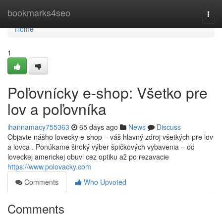
Home
bookmarks4seo
Togg
navi
Home
1
Poľovnícky e-shop: Všetko pre
lov a poľovníka
ihannamacy755363
65 days ago
News
Discuss
Objavte nášho lovecky e-shop – váš hlavný zdroj všetkých pre lov
a lovca . Ponúkame široký výber špičkových vybavenia – od
loveckej americkej obuvi cez optiku až po rezavacie
https://www.polovacky.com
Comments
Who Upvoted
Comments