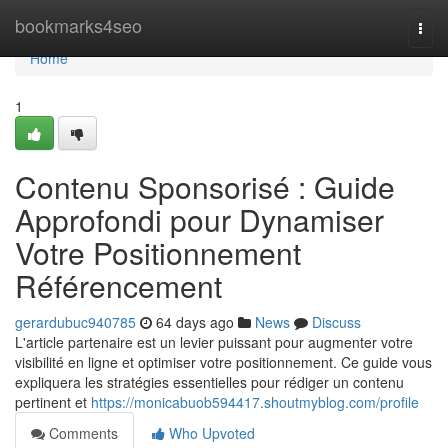
Home
bookmarks4seo
Togg
navi
Home
1
Contenu Sponsorisé : Guide
Approfondi pour Dynamiser
Votre Positionnement
Référencement
gerardubuc940785
64 days ago
News
Discuss
L'article partenaire est un levier puissant pour augmenter votre
visibilité en ligne et optimiser votre positionnement. Ce guide vous
expliquera les stratégies essentielles pour rédiger un contenu
pertinent et
https://monicabuob594417.shoutmyblog.com/profile
Comments
Who Upvoted