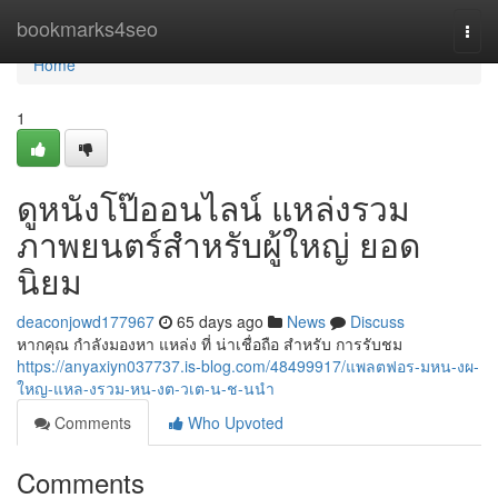
Home
bookmarks4seo
Togg
navi
Home
1
ดูหนังโป๊ออนไลน์ แหล่งรวม
ภาพยนตร์สำหรับผู้ใหญ่ ยอด
นิยม
deaconjowd177967
65 days ago
News
Discuss
หากคุณ กำลังมองหา แหล่ง ที่ น่าเชื่อถือ สำหรับ การรับชม
https://anyaxiyn037737.is-blog.com/48499917/แพลตฟอร-มหน-งผ-
ใหญ-แหล-งรวม-หน-งต-วเต-น-ช-นนำ
Comments
Who Upvoted
Comments