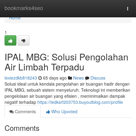
Home
bookmarks4seo
Togg
navi
Home
1
IPAL MBG: Solusi Pengolahan
Air Limbah Terpadu
lexiezdkb818243
65 days ago
News
Discuss
Solusi ideal untuk kendala pengolahan air buangan hadir dengan
IPAL MBG, sebuah sistem menyeluruh. Teknologi ini memberikan
pengelolaan air buangan yang efisien , meminimalkan dampak
negatif terhadap
https://tedksrf203753.buyoutblog.com/profile
Comments
Who Upvoted
Comments