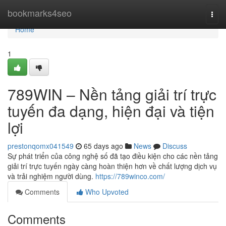
Home
bookmarks4seo
Togg
navi
Home
1
789WIN – Nền tảng giải trí trực
tuyến đa dạng, hiện đại và tiện
lợi
prestonqomx041549
65 days ago
News
Discuss
Sự phát triển của công nghệ số đã tạo điều kiện cho các nền tảng
giải trí trực tuyến ngày càng hoàn thiện hơn về chất lượng dịch vụ
và trải nghiệm người dùng.
https://789winco.com/
Comments
Who Upvoted
Comments