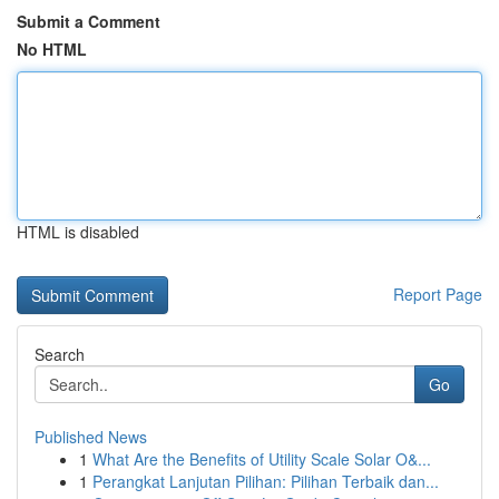
Submit a Comment
No HTML
HTML is disabled
Report Page
Search
Go
Published News
1
What Are the Benefits of Utility Scale Solar O&...
1
Perangkat Lanjutan Pilihan: Pilihan Terbaik dan...