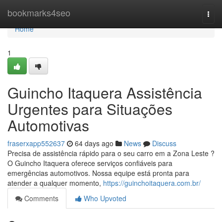
Home
bookmarks4seo
Togg
navi
Home
1
Guincho Itaquera Assistência
Urgentes para Situações
Automotivas
fraserxapp552637
64 days ago
News
Discuss
Precisa de assistência rápido para o seu carro em a Zona Leste ?
O Guincho Itaquera oferece serviços confiáveis para
emergências automotivos. Nossa equipe está pronta para
atender a qualquer momento,
https://guinchoitaquera.com.br/
Comments
Who Upvoted