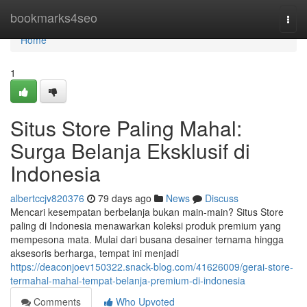
Home
bookmarks4seo
Togg
navi
Home
1
Situs Store Paling Mahal:
Surga Belanja Eksklusif di
Indonesia
albertccjv820376
79 days ago
News
Discuss
Mencari kesempatan berbelanja bukan main-main? Situs Store
paling di Indonesia menawarkan koleksi produk premium yang
mempesona mata. Mulai dari busana desainer ternama hingga
aksesoris berharga, tempat ini menjadi
https://deaconjoev150322.snack-blog.com/41626009/gerai-store-
termahal-mahal-tempat-belanja-premium-di-indonesia
Comments
Who Upvoted