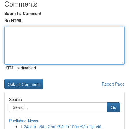
Comments
Submit a Comment
No HTML
HTML is disabled
Report Page
Search
Go
Published News
1
24club : Sân Chơi Giải Trí Dẫn Đầu Tại Việ...