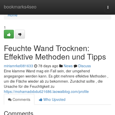
Home
bookmarks4seo
Togg
navi
Home
1
Feuchte Wand Trocknen:
Effektive Methoden und Tipps
miriamrkel081633
78 days ago
News
Discuss
Eine klamme Wand mag ein Fall sein, der umgehend
angegangen werden kann. Es gibt mehrere effektive Methoden ,
um die Fläche wieder ab zu bekommen. Zunächst sollte , die
Ursache für die Feuchtigkeit zu
https://mohamadxbdu621686.laowaiblog.com/profile
Comments
Who Upvoted
Comments