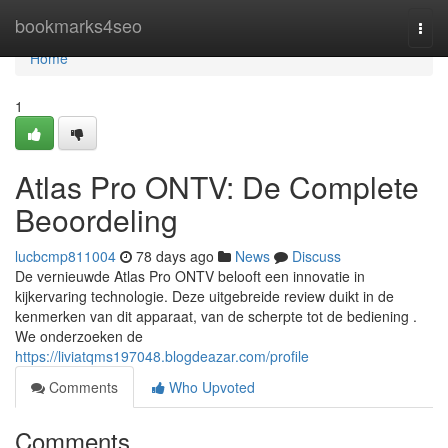
Home
bookmarks4seo
Togg
navi
Home
1
Atlas Pro ONTV: De Complete
Beoordeling
lucbcmp811004
78 days ago
News
Discuss
De vernieuwde Atlas Pro ONTV belooft een innovatie in
kijkervaring technologie. Deze uitgebreide review duikt in de
kenmerken van dit apparaat, van de scherpte tot de bediening .
We onderzoeken de
https://liviatqms197048.blogdeazar.com/profile
Comments
Who Upvoted
Comments