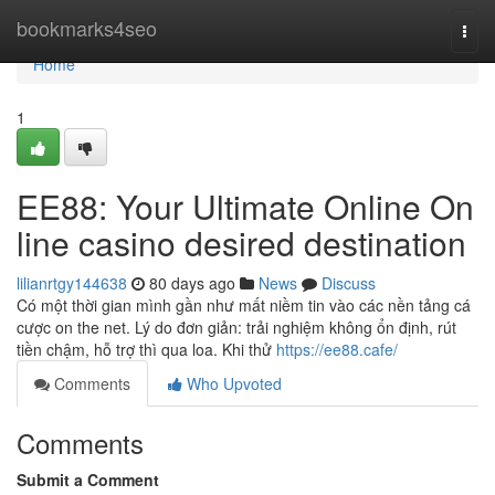
Home
bookmarks4seo
Togg
navi
Home
1
EE88: Your Ultimate Online On
line casino desired destination
lilianrtgy144638
80 days ago
News
Discuss
Có một thời gian mình gần như mất niềm tin vào các nền tảng cá
cược on the net. Lý do đơn giản: trải nghiệm không ổn định, rút
tiền chậm, hỗ trợ thì qua loa. Khi thử
https://ee88.cafe/
Comments
Who Upvoted
Comments
Submit a Comment