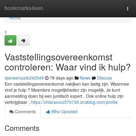
Home
bookmarks4seo
Togg
navi
Home
1
Vaststellingsovereenkomst
controleren: Waar vind ik hulp?
tasneempzle242949
78 days ago
News
Discuss
Een vaststellingsovereenkomst nakijken kan lastig zijn. Waarmee
vind je hulp ? Meerdere mogelijkheden zijn mogelijk. Je kunt
aanmelding doen bij een juridisch expert . Ook online hulp zijn
verkrijgbaar ,
https://chiaraxxcz570730.izrablog.com/profile
Comments
Who Upvoted
Comments