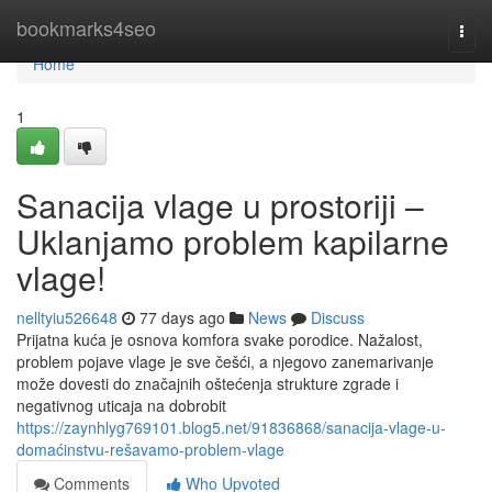
Home
bookmarks4seo
Togg
navi
Home
1
Sanacija vlage u prostoriji –
Uklanjamo problem kapilarne
vlage!
nelltyiu526648
77 days ago
News
Discuss
Prijatna kuća je osnova komfora svake porodice. Nažalost,
problem pojave vlage je sve češći, a njegovo zanemarivanje
može dovesti do značajnih oštećenja strukture zgrade i
negativnog uticaja na dobrobit
https://zaynhlyg769101.blog5.net/91836868/sanacija-vlage-u-
domaćinstvu-rešavamo-problem-vlage
Comments
Who Upvoted