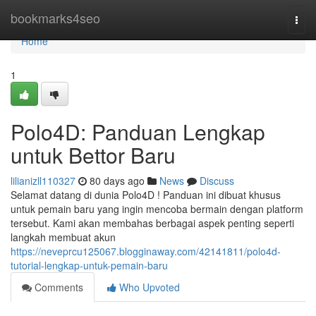
Home
bookmarks4seo
Togg
navi
Home
1
Polo4D: Panduan Lengkap
untuk Bettor Baru
lilianizll110327
80 days ago
News
Discuss
Selamat datang di dunia Polo4D ! Panduan ini dibuat khusus
untuk pemain baru yang ingin mencoba bermain dengan platform
tersebut. Kami akan membahas berbagai aspek penting seperti
langkah membuat akun
https://neveprcu125067.blogginaway.com/42141811/polo4d-
tutorial-lengkap-untuk-pemain-baru
Comments
Who Upvoted