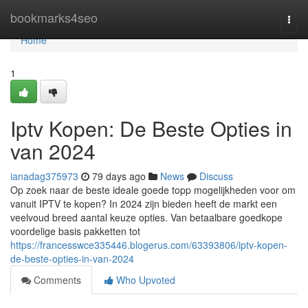
Home
bookmarks4seo
Togg
navi
Home
1
Iptv Kopen: De Beste Opties in
van 2024
ianadag375973
79 days ago
News
Discuss
Op zoek naar de beste ideale goede topp mogelijkheden voor om
vanuit IPTV te kopen? In 2024 zijn bieden heeft de markt een
veelvoud breed aantal keuze opties. Van betaalbare goedkope
voordelige basis pakketten tot
https://francesswce335446.blogerus.com/63393806/iptv-kopen-
de-beste-opties-in-van-2024
Comments
Who Upvoted