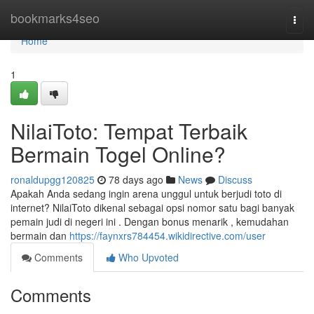
Home
bookmarks4seo
Togg
navi
Home
1
NilaiToto: Tempat Terbaik
Bermain Togel Online?
ronaldupgg120825
78 days ago
News
Discuss
Apakah Anda sedang ingin arena unggul untuk berjudi toto di
internet? NilaiToto dikenal sebagai opsi nomor satu bagi banyak
pemain judi di negeri ini . Dengan bonus menarik , kemudahan
bermain dan
https://faynxrs784454.wikidirective.com/user
Comments
Who Upvoted
Comments