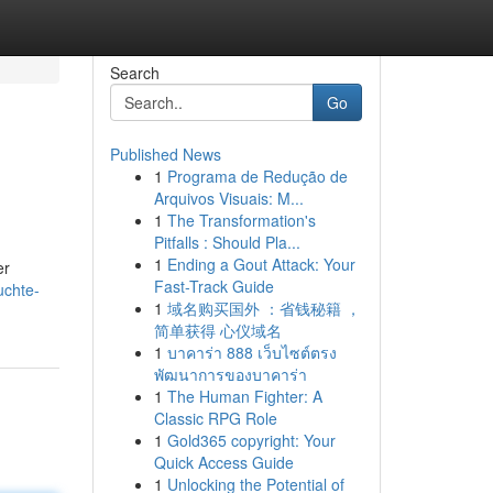
Search
Go
Published News
1
Programa de Redução de
Arquivos Visuais: M...
1
The Transformation's
Pitfalls : Should Pla...
1
Ending a Gout Attack: Your
er
Fast-Track Guide
uchte-
1
域名购买国外 ：省钱秘籍 ，
简单获得 心仪域名
1
บาคาร่า 888 เว็บไซต์ตรง
พัฒนาการของบาคาร่า
1
The Human Fighter: A
Classic RPG Role
1
Gold365 copyright: Your
Quick Access Guide
1
Unlocking the Potential of