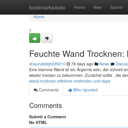
Home
bookmarks4seo
Home
New
Submit
Home
1
Feuchte Wand Trocknen: 
shaunabdqh039210
78 days ago
News
Discus
Eine klamme Wand ist ein Ärgernis sein, der schnell 
wieder trocken zu bekommen. Zunächst sollte , die de
wand-trocknen-effektive-methoden-und-tipps
Comments
Who Upvoted
Comments
Submit a Comment
No HTML