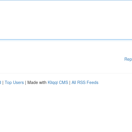
Rep
d
|
Top Users
| Made with
Kliqqi CMS
|
All RSS Feeds