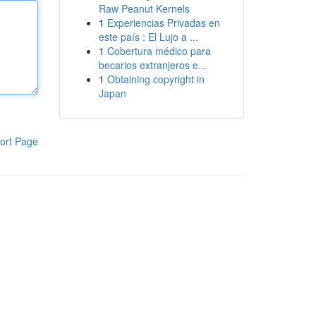
Raw Peanut Kernels
1
Experiencias Privadas en
este país : El Lujo a ...
1
Cobertura médico para
becarios extranjeros e...
1
Obtaining copyright in
Japan
ort Page