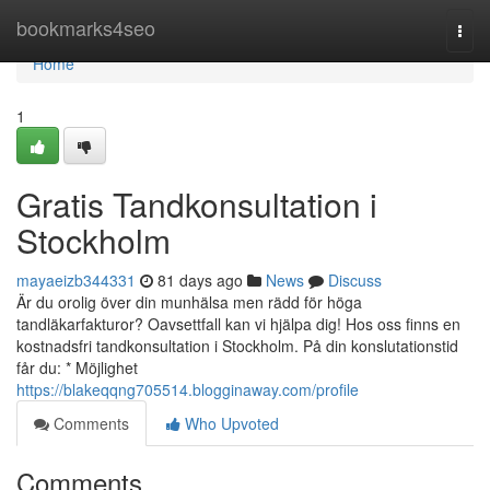
Home
bookmarks4seo
Togg
navi
Home
1
Gratis Tandkonsultation i
Stockholm
mayaeizb344331
81 days ago
News
Discuss
Är du orolig över din munhälsa men rädd för höga
tandläkarfakturor? Oavsettfall kan vi hjälpa dig! Hos oss finns en
kostnadsfri tandkonsultation i Stockholm. På din konslutationstid
får du: * Möjlighet
https://blakeqqng705514.blogginaway.com/profile
Comments
Who Upvoted
Comments