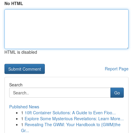
No HTML
HTML is disabled
Report Page
Search
Go
Published News
1
10ft Container Solutions: A Guide to Even Floo...
1
Explore Some Mysterious Revelations: Learn More...
1
Revealing The GWM: Your Handbook to {GWM|the
Gr...