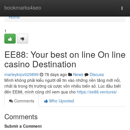
Home
bookmarks4seo
Togg
navi
Home
1
EE88: Your best on line On line
casino Destination
marleykrpv029899
78 days ago
News
Discuss
Mình không phải kiểu người dễ tin vào những nền tảng mới nổi,
nhất là trong thị trường cá cược vốn nhiều biến số. Lúc đầu biết
đến EE88, mình cũng chỉ xem qua cho
https://ee88.ventures/
Comments
Who Upvoted
Comments
Submit a Comment