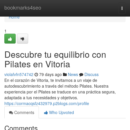
Home
bookmarks4seo
Togg
navi
Home
1
Descubre tu equilibrio con
Pilates en Vitoria
violafvfn574742
79 days ago
News
Discuss
En el corazón de Vitoria, te invitamos a un viaje de
autodescubrimiento a través del método Pilates. Nuestra
experiencia por el Pilates se traduce en una práctica segura,
adaptada a tus necesidades y objetivos.
https://cormacqsfz432979.p2blogs.com/profile
Comments
Who Upvoted
Comments