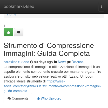
Home
bookmarks4seo
Togg
navi
Home
1
Strumento di Compressione
Immagini: Guida Completa
caraxkph193553
80 days ago
News
Discuss
La compressione di immagini o ottimizzazione di immagini è un
aspetto elemento componente cruciale per mantenere garantire
assicurare un sito web veloce reattivo ottimizzato. Un buon
efficace ideale strumento di
https://wise-
social.com/story6994391/strumento-di-compressione-immagini-
guida-completa
Comments
Who Upvoted