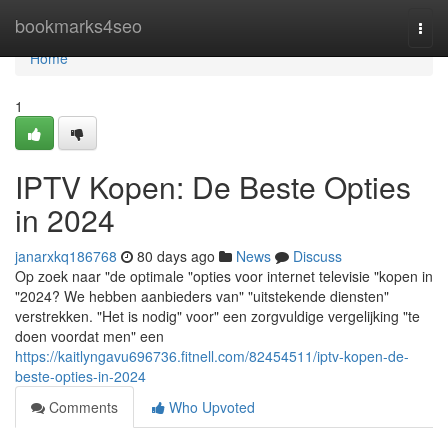
Home
bookmarks4seo
Togg
navi
Home
1
IPTV Kopen: De Beste Opties
in 2024
janarxkq186768
80 days ago
News
Discuss
Op zoek naar "de optimale "opties voor internet televisie "kopen in
"2024? We hebben aanbieders van" "uitstekende diensten"
verstrekken. "Het is nodig" voor" een zorgvuldige vergelijking "te
doen voordat men" een
https://kaitlyngavu696736.fitnell.com/82454511/iptv-kopen-de-
beste-opties-in-2024
Comments
Who Upvoted