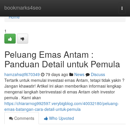
Home
bookmarks4seo
Togg
navi
Home
1
Peluang Emas Antam :
Panduan Detail untuk Pemula
hamzahsqtf670349
79 days ago
News
Discuss
Tertarik untuk memulai investasi emas Antam, tetapi tidak yakin ?
Jangan khawatir! Artikel ini akan memberikan informasi lengkap
mengenai langkah berinvestasi di emas Antam oleh investor
pemula . Kami akan
https://chiararnog992597.verybigblog.com/40032180/peluang-
emas-batangan-cara-detail-untuk-pemula
Comments
Who Upvoted