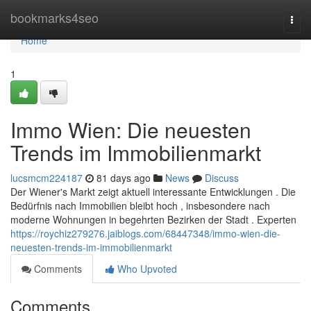
Home
bookmarks4seo
Togg
navi
Home
1
Immo Wien: Die neuesten
Trends im Immobilienmarkt
lucsmcm224187
81 days ago
News
Discuss
Der Wiener's Markt zeigt aktuell interessante Entwicklungen . Die
Bedürfnis nach Immobilien bleibt hoch , insbesondere nach
moderne Wohnungen in begehrten Bezirken der Stadt . Experten
https://roychiz279276.jaiblogs.com/68447348/immo-wien-die-
neuesten-trends-im-immobilienmarkt
Comments
Who Upvoted
Comments