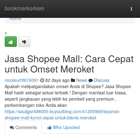
Home
bookmarks4seo
Togg
navi
Home
1
Jasa Shopee Mall: Cara Cepat
untuk Omset Meroket
nicoleurhf676091
82 days ago
News
Discuss
Apakah melipatgandakan omset Anda di Shopee? Jasa Shopee
Mall hadir sebagai solusi terbaik ! Dengan manfaat luar biasa,
seperti jangkauan yang lebih ke pembeli yang premium ,
perkembangan toko Anda akan
https://sauljgsr498000.buyoutblog.com/41205969/layanan-
shopee-mall-kunci-cepat-untuk-bisnis-meroket
Comments
Who Upvoted