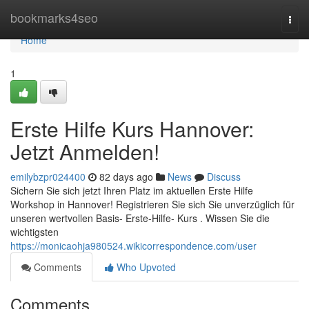
Home
bookmarks4seo
Togg
navi
Home
1
Erste Hilfe Kurs Hannover:
Jetzt Anmelden!
emilybzpr024400
82 days ago
News
Discuss
Sichern Sie sich jetzt Ihren Platz im aktuellen Erste Hilfe
Workshop in Hannover! Registrieren Sie sich Sie unverzüglich für
unseren wertvollen Basis- Erste-Hilfe- Kurs . Wissen Sie die
wichtigsten
https://monicaohja980524.wikicorrespondence.com/user
Comments
Who Upvoted
Comments