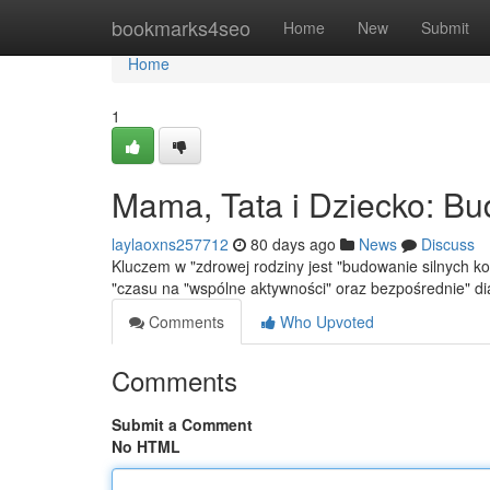
Home
bookmarks4seo
Home
New
Submit
Home
1
Mama, Tata i Dziecko: Bu
laylaoxns257712
80 days ago
News
Discuss
Kluczem w "zdrowej rodziny jest "budowanie silnych k
"czasu na "wspólne aktywności" oraz bezpośrednie" dia
Comments
Who Upvoted
Comments
Submit a Comment
No HTML