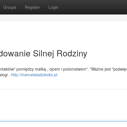
Groups
Register
Login
dowanie Silnej Rodziny
ontaktów" pomiędzy matką , ojcem i potomstwem". "Ważne jest "poświę
logi .
http://mamatatadziecko.pl