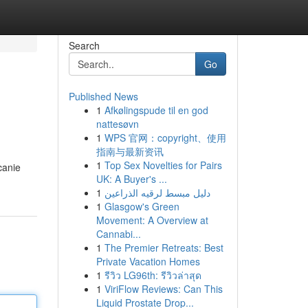
Search
Go
Published News
1
Afkølingspude til en god
nattesøvn
1
WPS 官网：copyright、使用
指南与最新资讯
1
Top Sex Novelties for Pairs
canie
UK: A Buyer's ...
1
دليل مبسط لرقيه الذراعين
1
Glasgow's Green
Movement: A Overview at
Cannabi...
1
The Premier Retreats: Best
Private Vacation Homes
1
รีวิว LG96th: รีวิวล่าสุด
1
ViriFlow Reviews: Can This
Liquid Prostate Drop...