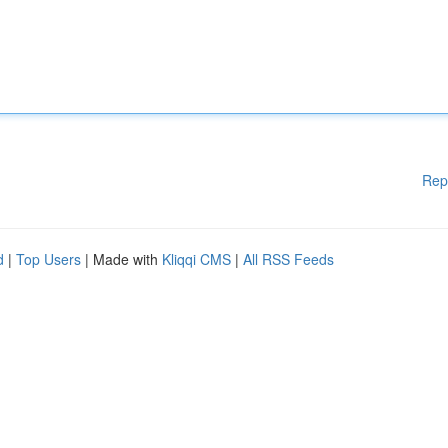
Rep
d
|
Top Users
| Made with
Kliqqi CMS
|
All RSS Feeds