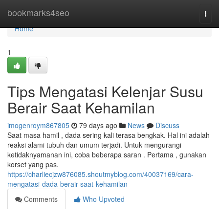
Home
bookmarks4seo
Togg
navi
Home
1
Tips Mengatasi Kelenjar Susu
Berair Saat Kehamilan
imogenroym867805
79 days ago
News
Discuss
Saat masa hamil , dada sering kali terasa bengkak. Hal ini adalah
reaksi alami tubuh dan umum terjadi. Untuk mengurangi
ketidaknyamanan ini, coba beberapa saran . Pertama , gunakan
korset yang pas.
https://charliecjzw876085.shoutmyblog.com/40037169/cara-
mengatasi-dada-berair-saat-kehamilan
Comments
Who Upvoted