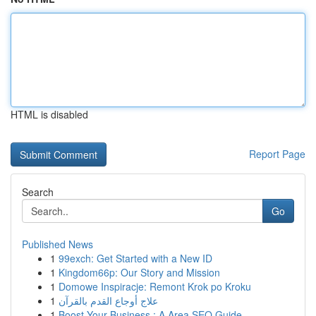
HTML is disabled
Report Page
Search
Go
Published News
1
99exch: Get Started with a New ID
1
Kingdom66p: Our Story and Mission
1
Domowe Inspiracje: Remont Krok po Kroku
1
علاج أوجاع القدم بالقرآن
1
Boost Your Business : A Area SEO Guide