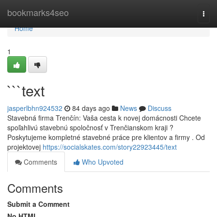
Home
bookmarks4seo
Togg
navi
Home
1
```text
jasperlbhn924532
84 days ago
News
Discuss
Stavebná firma Trenčín: Vaša cesta k novej domácnosti Chcete
spoľahlivú stavebnú spoločnosť v Trenčianskom kraji ?
Poskytujeme kompletné stavebné práce pre klientov a firmy . Od
projektovej
https://socialskates.com/story22923445/text
Comments
Who Upvoted
Comments
Submit a Comment
No HTML