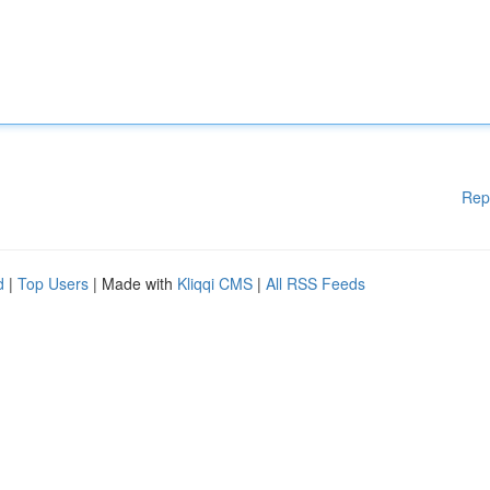
Rep
d
|
Top Users
| Made with
Kliqqi CMS
|
All RSS Feeds