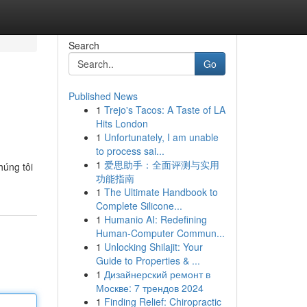
Search
Go
Published News
1
Trejo's Tacos: A Taste of LA
Hits London
1
Unfortunately, I am unable
to process sai...
1
爱思助手：全面评测与实用
húng tôi
功能指南
1
The Ultimate Handbook to
Complete Silicone...
1
Humanio AI: Redefining
Human-Computer Commun...
1
Unlocking Shilajit: Your
Guide to Properties & ...
1
Дизайнерский ремонт в
Москве: 7 трендов 2024
1
Finding Relief: Chiropractic