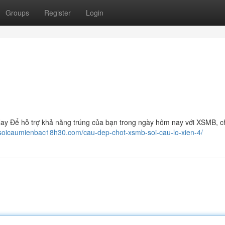
Groups
Register
Login
y Để hỗ trợ khả năng trúng của bạn trong ngày hôm nay với XSMB, c
//soicaumienbac18h30.com/cau-dep-chot-xsmb-soi-cau-lo-xien-4/