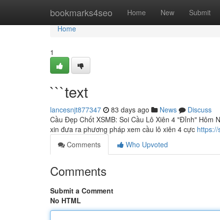
Home
bookmarks4seo
Home
New
Submit
Home
1
```text
lancesnjt877347
83 days ago
News
Discuss
Cầu Đẹp Chốt XSMB: Soi Cầu Lô Xiên 4 "Đỉnh" Hôm Na
xin đưa ra phương pháp xem cầu lô xiên 4 cực
https:
Comments
Who Upvoted
Comments
Submit a Comment
No HTML