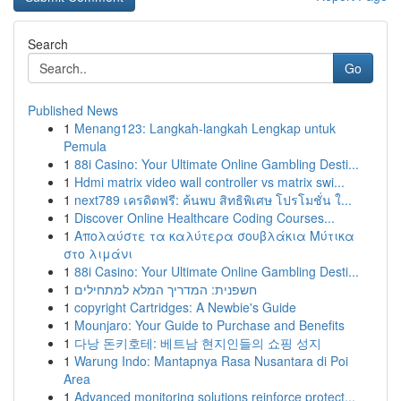
Search
Go
Published News
1
Menang123: Langkah-langkah Lengkap untuk
Pemula
1
88i Casino: Your Ultimate Online Gambling Desti...
1
Hdmi matrix video wall controller vs matrix swi...
1
next789 เครดิตฟรี: ค้นพบ สิทธิพิเศษ โปรโมชั่น ใ...
1
Discover Online Healthcare Coding Courses...
1
Απολαύστε τα καλύτερα σουβλάκια Μύτικα
στο λιμάνι
1
88i Casino: Your Ultimate Online Gambling Desti...
1
חשפנית: המדריך המלא למתחילים
1
copyright Cartridges: A Newbie's Guide
1
Mounjaro: Your Guide to Purchase and Benefits
1
다낭 돈키호테: 베트남 현지인들의 쇼핑 성지
1
Warung Indo: Mantapnya Rasa Nusantara di Poi
Area
1
Advanced monitoring solutions reinforce protect...