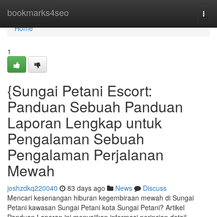
Home
bookmarks4seo
Togg
navi
Home
1
{Sungai Petani Escort:
Panduan Sebuah Panduan
Laporan Lengkap untuk
Pengalaman Sebuah
Pengalaman Perjalanan
Mewah
joshzdkq220040
83 days ago
News
Discuss
Mencari kesenangan hiburan kegembiraan mewah di Sungai
Petani kawasan Sungai Petani kota Sungai Petani? Artikel