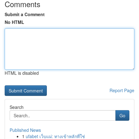
Comments
Submit a Comment
No HTML
HTML is disabled
Report Page
Search
Go
Published News
1
ufabet เว็บแม่: ทางเข้าหลักที่ใช่