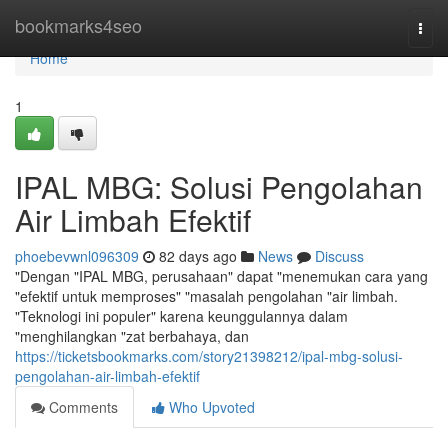
Home
bookmarks4seo
Togg
navi
Home
1
IPAL MBG: Solusi Pengolahan
Air Limbah Efektif
phoebevwnl096309
82 days ago
News
Discuss
"Dengan "IPAL MBG, perusahaan" dapat "menemukan cara yang
"efektif untuk memproses" "masalah pengolahan "air limbah.
"Teknologi ini populer" karena keunggulannya dalam
"menghilangkan "zat berbahaya, dan
https://ticketsbookmarks.com/story21398212/ipal-mbg-solusi-
pengolahan-air-limbah-efektif
Comments
Who Upvoted