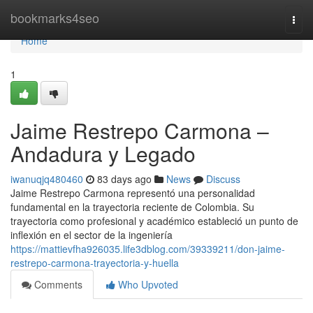
Home
bookmarks4seo
Togg
navi
Home
1
Jaime Restrepo Carmona –
Andadura y Legado
iwanuqjq480460
83 days ago
News
Discuss
Jaime Restrepo Carmona representó una personalidad
fundamental en la trayectoria reciente de Colombia. Su
trayectoria como profesional y académico estableció un punto de
inflexión en el sector de la ingeniería
https://mattievfha926035.life3dblog.com/39339211/don-jaime-
restrepo-carmona-trayectoria-y-huella
Comments
Who Upvoted