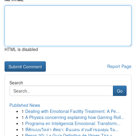
HTML is disabled
Report Page
Search
Go
Published News
1
Dealing with Emotional Facility Treatment: A Pe...
1
A Physics concerning explaining how Gaming Roll...
1
Programa en Inteligencia Emocional: Transform...
1
ที่พักแบบวิลล่า พัทยา: ดินแดน ส่วนตัวของคุณ ริม...
1
Besos 2G: La Guía Definitiva de Vapes Tira y ...