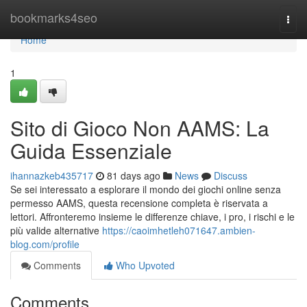
Home
bookmarks4seo
Togg
navi
Home
1
Sito di Gioco Non AAMS: La
Guida Essenziale
ihannazkeb435717
81 days ago
News
Discuss
Se sei interessato a esplorare il mondo dei giochi online senza
permesso AAMS, questa recensione completa è riservata a
lettori. Affronteremo insieme le differenze chiave, i pro, i rischi e le
più valide alternative
https://caoimhetleh071647.ambien-
blog.com/profile
Comments
Who Upvoted
Comments