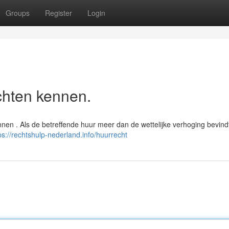
Groups
Register
Login
chten kennen.
nen . Als de betreffende huur meer dan de wettelijke verhoging bevindt
ps://rechtshulp-nederland.info/huurrecht