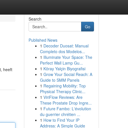
Search
Go
Published News
1
Decoder Duosat: Manual
Completo dos Modelos...
1
Illuminate Your Space: The
Perfect Wall Lamp Gu...
1
Köray Yalçin Biyografisi
, heeft
1
Grow Your Social Reach: A
Guide to SMM Panels
1
Regaining Mobility: Top
Physical Therapy Clinic...
1
ViriFlow Reviews: Are
These Prostate Drop Ingre...
1
Future Fambo: L'évolution
du guerrier chrétien ...
1
How to Find Your IP
Address: A Simple Guide