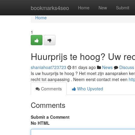
Home
bookmarks4seo
Home
New
Submit
Home
1
Huurprijs te hoog? Uw re
shaniahoat723723
81 days ago
News
Discuss
Is uw huurprijs te hoog ? Het moet zijn aanspraken ken
recht tot aanpassing . Neem eerst contact met een
htt
Comments
Who Upvoted
Comments
Submit a Comment
No HTML