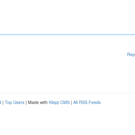
Rep
d
|
Top Users
| Made with
Kliqqi CMS
|
All RSS Feeds