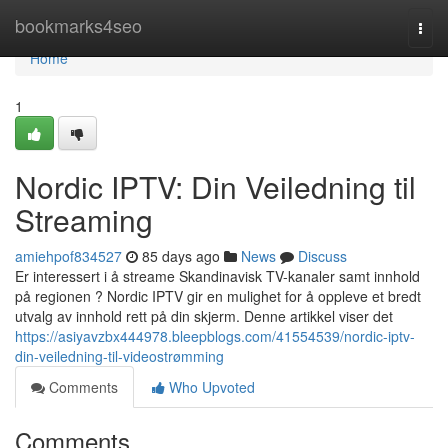
Home
bookmarks4seo
Togg
navi
Home
1
Nordic IPTV: Din Veiledning til
Streaming
amiehpof834527
85 days ago
News
Discuss
Er interessert i å streame Skandinavisk TV-kanaler samt innhold
på regionen ? Nordic IPTV gir en mulighet for å oppleve et bredt
utvalg av innhold rett på din skjerm. Denne artikkel viser det
https://asiyavzbx444978.bleepblogs.com/41554539/nordic-iptv-
din-veiledning-til-videostrømming
Comments
Who Upvoted
Comments