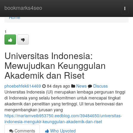
Home
bookmarks4seo
Togg
navi
Home
1
Universitas Indonesia:
Mewujudkan Keunggulan
Akademik dan Riset
phoebehfek614469
84 days ago
News
Discuss
Universitas Indonesia (UI) merupakan lembaga perguruan tinggi
di Indonesia yang selalu berkomitmen untuk mencapai tingkat
akademik dan penelitian yang tertinggi. UI terus berinovasi dan
mengembangkan jurusan yang
https://mariamveib953750.eedblog.com/39484650/universitas-
indonesia-mengukir-keunggulan-akademik-dan-riset
Comments
Who Upvoted