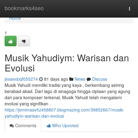
Home
bookmarks4seo
Togg
navi
Home
1
Musik Yahudiym: Warisan dan
Evolusi
jessexbqf055274
81 days ago
News
Discuss
Musik Yahudi memiliki tradisi yang kaya , berkembang seiring
berabad-abad. Dari lagu di sinagoga hingga ciptaan yang agung
dari para komposer terkenal, Musik Yahudi telah mengalami
evolusi yang signifikan .
https://jemimaavhz458807.blogmazing.com/39852667/musik-
yahudiym-warisan-dan-evolusi
Comments
Who Upvoted