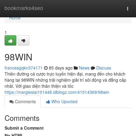
Home
bookmarks4seo
Togg
navi
Home
1
98WIN
francesgqkn374171
85 days ago
News
Discuss
Thiên đường cá cược trực tuyến hiện đại, mang đến cho khách
hàng tại 98WIN những trải nghiệm giải trí sôi động và đẳng cấp
nhất. Với giao diện thân thiện và tốc
https://margiesiai101448.idblogz.com/41514369/98win
Comments
Who Upvoted
Comments
Submit a Comment
No HTML