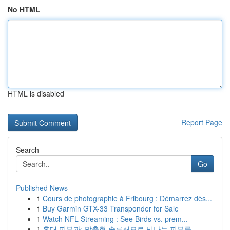
No HTML
HTML is disabled
Report Page
Search
Go
Published News
1
Cours de photographie à Fribourg : Démarrez dès...
1
Buy Garmin GTX-33 Transponder for Sale
1
Watch NFL Streaming : See Birds vs. prem...
1
홍대 피부과: 맞춤형 솔루션으로 빛나는 피부를