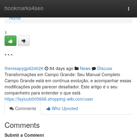
Home
bookmarks4seo
Togg
navi
Home
1
```
theresapygp624026
84 days ago
News
Discuss
Transformações em Campo Grande: Seu Manual Completo
Campo Grande está em contínua evolução, e acompanhar essas
modificações pode parecer desafiador. Este artigo é o seu
companheiro para entender o que está
https://fayiuub005668.shopping-wiki.com/user
Comments
Who Upvoted
Comments
Submit a Comment