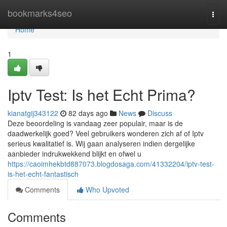
Home
bookmarks4seo
Togg
navi
Home
1
Iptv Test: Is het Echt Prima?
kianatgij343122
82 days ago
News
Discuss
Deze beoordeling is vandaag zeer populair, maar is de
daadwerkelijk goed? Veel gebruikers wonderen zich af of Iptv
serieus kwalitatief is. Wij gaan analyseren indien dergelijke
aanbieder indrukwekkend blijkt en ofwel u
https://caoimhekbtd887073.blogdosaga.com/41332204/iptv-test-
is-het-echt-fantastisch
Comments
Who Upvoted
Comments