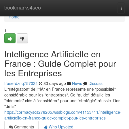
Home
bookmarks4seo
Togg
navi
Home
1
Intelligence Artificielle en
France : Guide Complet pour
les Entreprises
fraserdznq757024
83 days ago
News
Discuss
L'"intégration" de l'"IA" en France représente une "possibilité"
considérable pour les "entreprises". Ce "guide" détaille les
"éléments" clés à "considérer" pour une "stratégie" réussie. Des
"défis"
https://cormacyscs276205.wssblogs.com/41153411/intelligence-
artificielle-en-france-guide-complet-pour-les-entreprises
Comments
Who Upvoted