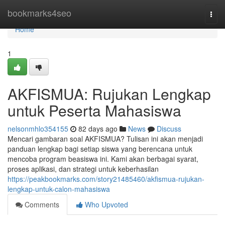
Home
bookmarks4seo
Togg
navi
Home
1
AKFISMUA: Rujukan Lengkap
untuk Peserta Mahasiswa
nelsonmhlo354155
82 days ago
News
Discuss
Mencari gambaran soal AKFISMUA? Tulisan ini akan menjadi
panduan lengkap bagi setiap siswa yang berencana untuk
mencoba program beasiswa ini. Kami akan berbagai syarat,
proses aplikasi, dan strategi untuk keberhasilan
https://peakbookmarks.com/story21485460/akfismua-rujukan-
lengkap-untuk-calon-mahasiswa
Comments
Who Upvoted