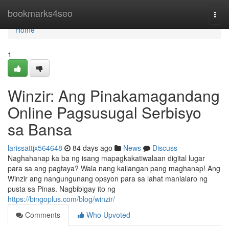
Home
bookmarks4seo
Togg
navi
Home
1
Winzir: Ang Pinakamagandang
Online Pagsusugal Serbisyo
sa Bansa
larissattjx564648
84 days ago
News
Discuss
Naghahanap ka ba ng isang mapagkakatiwalaan digital lugar
para sa ang pagtaya? Wala nang kailangan pang maghanap! Ang
Winzir ang nangungunang opsyon para sa lahat manlalaro ng
pusta sa Pinas. Nagbibigay ito ng
https://bingoplus.com/blog/winzir/
Comments
Who Upvoted